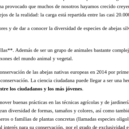
sto ha provocado que muchos de nosotros hayamos crecido creye
ejos de la realidad: la carga está repartida entre las casi 20.0
es y de dar a conocer la diversidad de especies de abejas silv
as**. Además de ser un grupo de animales bastante complejo d
taxones del mundo animal y vegetal.
onservación de las abejas nativas europeas en 2014 por primer
 conservación. La ciencia ciudadana puede llegar a ser una he
ntre los ciudadanos y los más jóvenes
.
mover buenas prácticas en las técnicas agrícolas y de jardine
gran diversidad de formas, tamaños y colores, así como tambi
ros o familias de plantas concretas (llamadas especies oligolé
l interés para su conservación, por el grado de exclusividad e